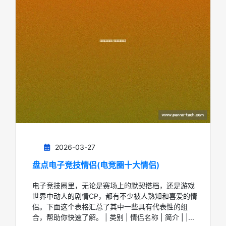
2026-03-27
盘点电子竞技情侣(电竞圈十大情侣)
电子竞技圈里，无论是赛场上的默契搭档，还是游戏
世界中动人的剧情CP，都有不少被人熟知和喜爱的情
侣。下面这个表格汇总了其中一些具有代表性的组
合，帮助你快速了解。 | 类别 | 情侣名称 | 简介 | |...