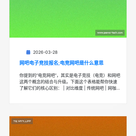
2026-03-28
网吧电子竞技报名;电竞网吧是什么意思
你提到的“电竞网吧”，其实是电子竞技（电竞）和网吧
这两个概念的结合与升级。下面这个表格能帮你快速
了解它们的核心区别： | 对比维度 | 传统网吧 | 网咖...