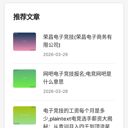
推荐文章
荣昌电子竞技(荣昌电子商务有
限公司)
2026-03-29
网吧电子竞技报名;电竞网吧是
什么意思
2026-03-28
电子竞技的工资每个月是多
少,plaintext电竞选手薪资大揭
秘：从青训月入四千到顶流星