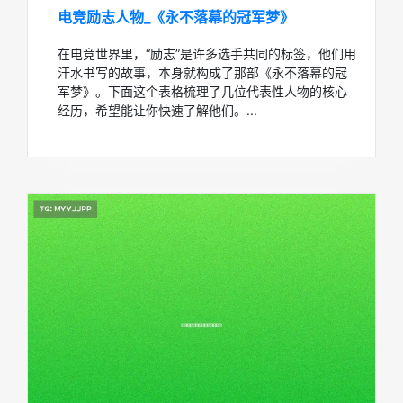
电竞励志人物_《永不落幕的冠军梦》
在电竞世界里，“励志”是许多选手共同的标签，他们用
汗水书写的故事，本身就构成了那部《永不落幕的冠
军梦》。下面这个表格梳理了几位代表性人物的核心
经历，希望能让你快速了解他们。...