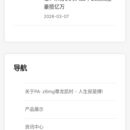
豪揽亿万
2026-03-07
导航
关于PA· z6mg尊龙凯时 - 人生就是搏!
产品展示
资讯中心