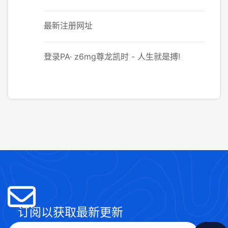
最新注册网址
登录PA· z6mg尊龙凯时 - 人生就是搏!
订阅以获取最新更新