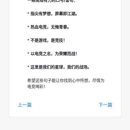
一些简短有力的口号/金句：
*
指尖有梦想，屏幕即江湖。
*
热血电竞，无悔青春。
*
不是游戏，是竞技！
*
以电竞之名，为荣耀而战！
*
这里是我们的星球，我们的战场。
希望这些句子能让你找到心中所想，尽情为
电竞喝彩！
上一篇
下一篇