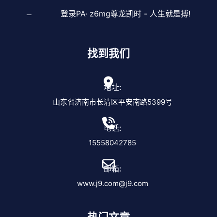
登录PA· z6mg尊龙凯时 - 人生就是搏!
找到我们
地址:
山东省济南市长清区平安南路5399号
电话:
15558042785
邮箱:
www.j9.com@j9.com