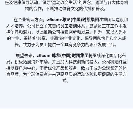
座及健康倡导活动，倡导“运动改变生活”的理念。通过与各大体育机
构的合作，不断推动体育文化的传播和普及。
在企业管理方面，
z6com·尊龙(中国)时凯集团
注重团队建设和
人才培养。公司建立了完善的员工培训体系，鼓励员工在工作中发
挥创意和潜力，以此推动公司持续创新和发展。作为一家以人为本
的企业，秉持着“共享、共赢”的企业文化，倡导团队协作和个人成
长，致力于为员工提供一个具有竞争力的职业发展平台。
展望未来，
z6com·尊龙(中国)时凯集团
将继续深化国际化布
局，积极拓展海外市场，并且加大科技创新的投入。公司将始终坚
持以客户为中心，不断优化产品和服务，致力于成为全球领先的体
育品牌，为全球消费者带来更高品质的运动体验和更健康的生活方
式。