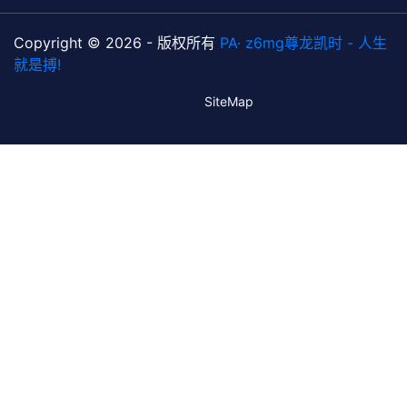
Copyright © 2026 - 版权所有
PA· z6mg尊龙凯时 - 人生
就是搏!
SiteMap