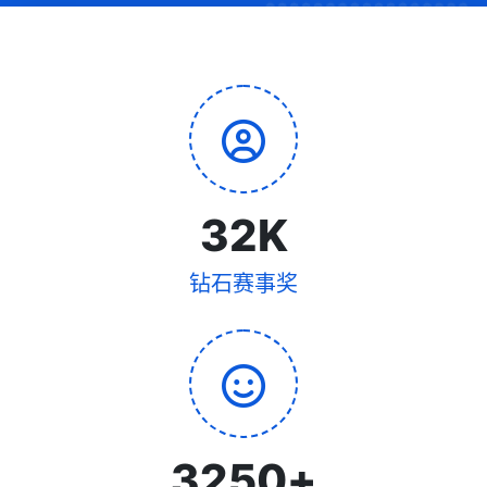
32
K
钻石赛事奖
3250
+