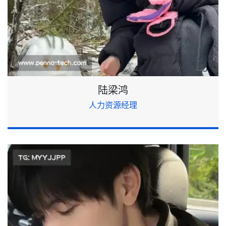
陆梁鸿
人力资源经理