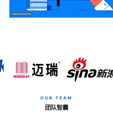
OUR TEAM
团队智囊