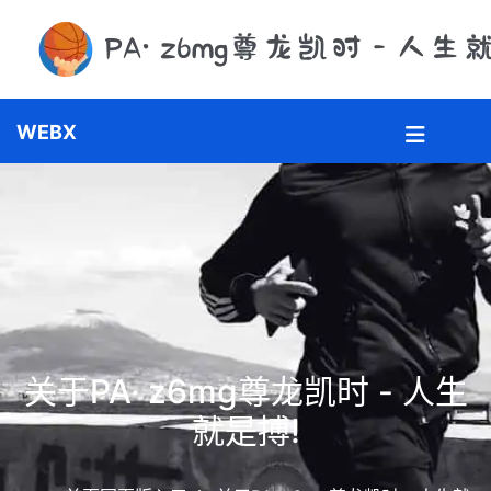
关于PA· z6mg尊龙凯时 - 人生
就是搏!