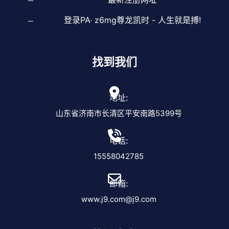
登录PA· z6mg尊龙凯时 - 人生就是搏!
找到我们
地址:
山东省济南市长清区平安南路5399号
电话:
15558042785
邮箱:
www.j9.com@j9.com