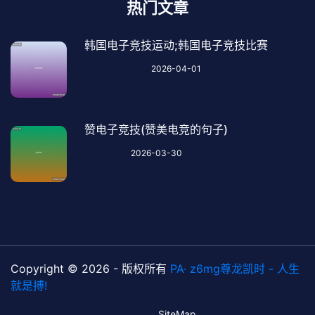
热门文章
韩国电子竞技运动;韩国电子竞技比赛
2026-04-01
赞电子竞技(赞美电竞的句子)
2026-03-30
Copyright © 2026 - 版权所有
PA· z6mg尊龙凯时 - 人生
就是搏!
SiteMap