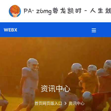
资讯中心
首页网页版入口
资讯中心