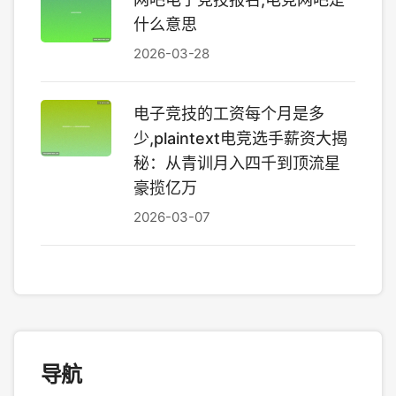
什么意思
2026-03-28
电子竞技的工资每个月是多
少,plaintext电竞选手薪资大揭
秘：从青训月入四千到顶流星
豪揽亿万
2026-03-07
导航