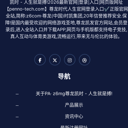
凯时 - 人生就是搏!2026最新官网|登录|入口|网页版网址
【penno-tech.com】尊龙时代人生官网登录入口✔正版官
全站,简称:z6com·尊龙(中国)时凯集团,20年信誉推荐安全.保
障!是国内最受欢迎的网络游戏圣地,尊龙凯发官方网站,会员登
录后,进入全站入口并下载APP,网页与手机版都支持电子竞技,
真人互动与体育类游戏,流畅运行,带来无与伦比的体验。
导航
关于PA· z6mg尊龙凯时 - 人生就是搏!
产品展示
资讯中心
最新注册网址