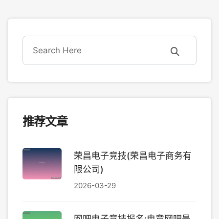
推荐文章
荣昌电子竞技(荣昌电子商务有
限公司)
2026-03-29
网吧电子竞技报名;电竞网吧是